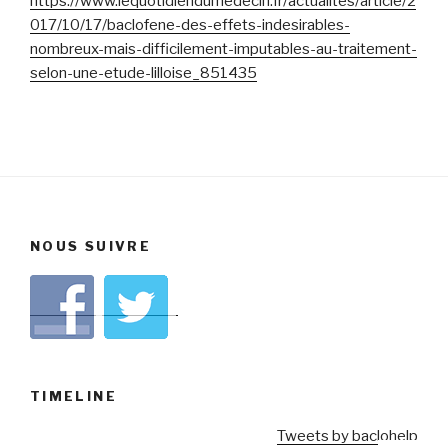
https://www.lequotidiendumedecin.fr/actualites/article/2
017/10/17/baclofene-des-effets-indesirables-
nombreux-mais-difficilement-imputables-au-traitement-
selon-une-etude-lilloise_851435
NOUS SUIVRE
TIMELINE
Tweets by baclohelp