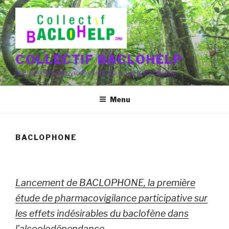
Aller
au
contenu
principal
COLLECTIF BACLOHELP
Le baclofène sauve des vies, sauvons le baclofène
Menu
BACLOPHONE
Lancement de BACLOPHONE, la première
étude de pharmacovigilance participative sur
les effets indésirables du baclofène dans
l’alcoolodépendance