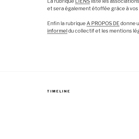
La rubrique
LIENS
liste les associations
et sera également étoffée grâce à vos
Enfin la rubrique
A PROPOS DE
donne 
informel
du collectif et les mentions lé
TIMELINE