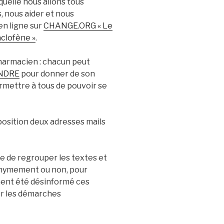
quelle nous allons tous
, nous aider et nous
en ligne sur
CHANGE.ORG « Le
aclofène »
.
pharmacien : chacun peut
NDRE
pour donner de son
rmettre à tous de pouvoir se
position deux adresses mails
 de regrouper les textes et
onymement ou non, pour
rement été désinformé ces
er les démarches