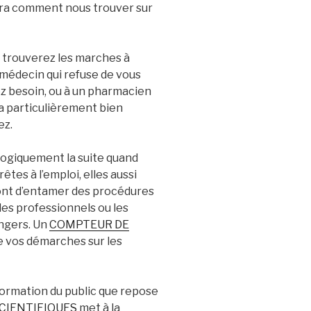
ra comment nous trouver sur
 trouverez les marches à
 médecin qui refuse de vous
z besoin, ou à un pharmacien
 a particulièrement bien
ez.
ogiquement la suite quand
êtes à l’emploi, elles aussi
ront d’entamer des procédures
les professionnels ou les
angers. Un
COMPTEUR DE
e vos démarches sur les
information du public que repose
CIENTIFIQUES
met à la