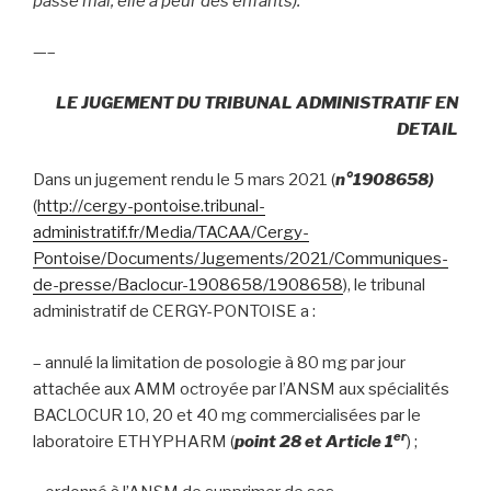
passe mal, elle a peur des enfants).
—–
LE JUGEMENT DU TRIBUNAL ADMINISTRATIF EN
DETAIL
Dans un jugement rendu le 5 mars 2021 (
n°1908658
)
(
http://cergy-pontoise.tribunal-
administratif.fr/Media/TACAA/Cergy-
Pontoise/Documents/Jugements/2021/Communiques-
de-presse/Baclocur-1908658/1908658
), le tribunal
administratif de CERGY-PONTOISE a :
– annulé la limitation de posologie à 80 mg par jour
attachée aux AMM octroyée par l’ANSM aux spécialités
BACLOCUR 10, 20 et 40 mg commercialisées par le
er
laboratoire ETHYPHARM (
point 28 et Article 1
) ;