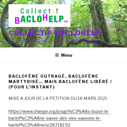
Aller
au
contenu
principal
COLLECTIF BACLOHELP
Le baclofène sauve des vies, sauvons le baclofène
Menu
BACLOFÈNE OUTRAGÉ, BACLOFÈNE
MARTYRISÉ… MAIS BACLOFÈNE LIBÉRÉ !
(POUR L’INSTANT)
MISE A JOUR DE LA PETITION DU 16 MARS 2021
https://www.change.org/p/agn%C3%A8s-buzyn-le-
baclof%C3%A8ne-sauve-des-vies-sauvons-le-
baclof%C3%A8ne/u/28718192