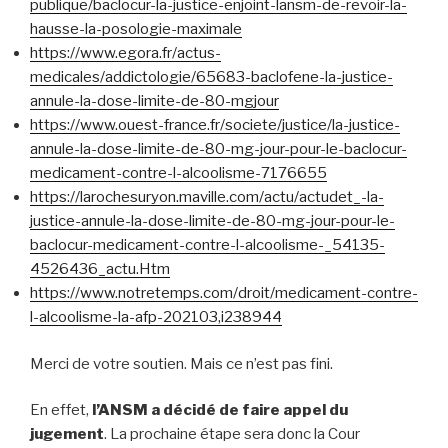
publique/baclocur-la-justice-enjoint-lansm-de-revoir-la-
hausse-la-posologie-maximale
https://www.egora.fr/actus-
medicales/addictologie/65683-baclofene-la-justice-
annule-la-dose-limite-de-80-mgjour
https://www.ouest-france.fr/societe/justice/la-justice-
annule-la-dose-limite-de-80-mg-jour-pour-le-baclocur-
medicament-contre-l-alcoolisme-7176655
https://larochesuryon.maville.com/actu/actudet_-la-
justice-annule-la-dose-limite-de-80-mg-jour-pour-le-
baclocur-medicament-contre-l-alcoolisme-_54135-
4526436_actu.Htm
https://www.notretemps.com/droit/medicament-contre-
l-alcoolisme-la-afp-202103,i238944
Merci de votre soutien. Mais ce n’est pas fini.
En effet,
l’ANSM a décidé de faire appel du
jugement
. La prochaine étape sera donc la Cour