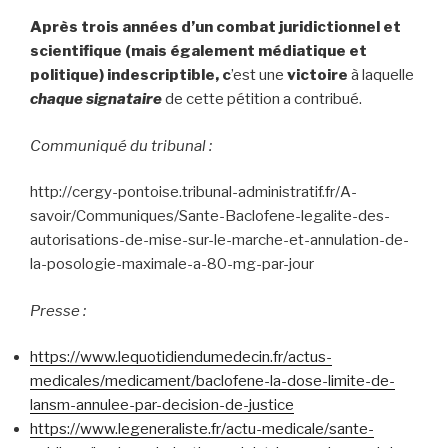
A
près trois années d’
un
combat juridictionnel
et
scientifique
(mais également
médiatique
et
politique
)
indescriptible
,
c
’est une
victoire
à laquelle
chaque signataire
de cette pétition a contribué.
Communiqué du tribunal :
http://cergy-pontoise.tribunal-administratif.fr/A-
savoir/Communiques/Sante-Baclofene-legalite-des-
autorisations-de-mise-sur-le-marche-et-annulation-de-
la-posologie-maximale-a-80-mg-par-jour
Presse :
https://www.lequotidiendumedecin.fr/actus-
medicales/medicament/baclofene-la-dose-limite-de-
lansm-annulee-par-decision-de-justice
https://www.legeneraliste.fr/actu-medicale/sante-