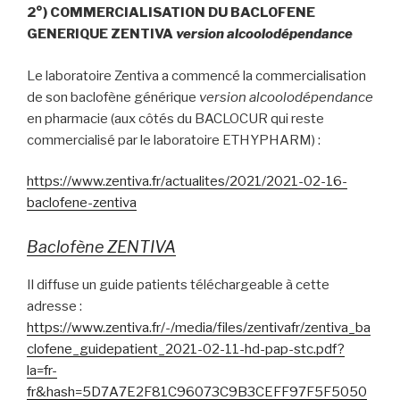
2°)
COMMERCIALISATION DU BACLOFENE
GE
N
ERIQUE ZENTIVA
version alcoolodépendance
Le laboratoire Zentiva a commencé la commercialisation
de son baclofène générique
version alcoolodépendance
en pharmacie (aux côtés du BACLOCUR qui reste
commercialisé par le laboratoire ETHYPHARM) :
https://www.zentiva.fr/actualites/2021/2021-02-16-
baclofene-zentiva
Baclofène ZENTIVA
Il diffuse un guide patients téléchargeable à cette
adresse :
https://www.zentiva.fr/-/media/files/zentivafr/zentiva_ba
clofene_guidepatient_2021-02-11-hd-pap-stc.pdf?
la=fr-
fr&hash=5D7A7E2F81C96073C9B3CEFF97F5F5050