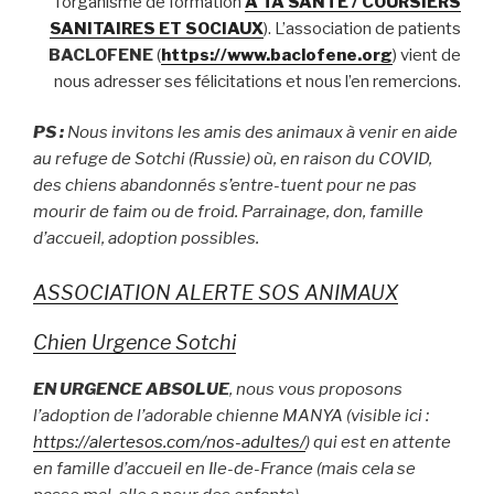
l’organisme de formation
A TA SANTE / COURSIERS
SANITAIRES ET SOCIAUX
). L’association de patients
BACLOFENE
(
https://www.baclofene.org
) vient de
nous adresser ses félicitations et nous l’en remercions.
P
S :
Nous invitons les amis des animaux à venir en aide
au refuge de Sotchi (Russie) où, en raison du COVID,
des chiens abandonnés s’entre-tuent pour ne pas
mourir de faim ou de froid. Parrainage, don, famille
d’accueil, adoption possibles.
ASSOCIATION ALERTE SOS ANIMAUX
Chien Urgence Sotchi
EN URGENCE ABSOLUE
, nous vous proposons
l’adoption de l’adorable chienne MANYA (visible ici :
https://alertesos.com/nos-adultes/
) qui est en attente
en famille d’accueil en Ile-de-France (mais cela se