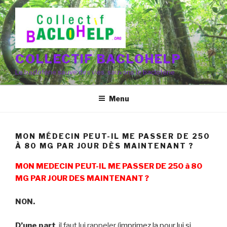
Aller
au
contenu
principal
COLLECTIF BACLOHELP
Le baclofène sauve des vies, sauvons le baclofène
Menu
MON MÉDECIN PEUT-IL ME PASSER DE 250
À 80 MG PAR JOUR DÈS MAINTENANT ?
MON MEDECIN PEUT-IL ME PASSER DE 250 à 80
MG PAR JOUR DES MAINTENANT ?
NON.
D’une part
, il faut lui rappeler (
imprimez la pour lui si