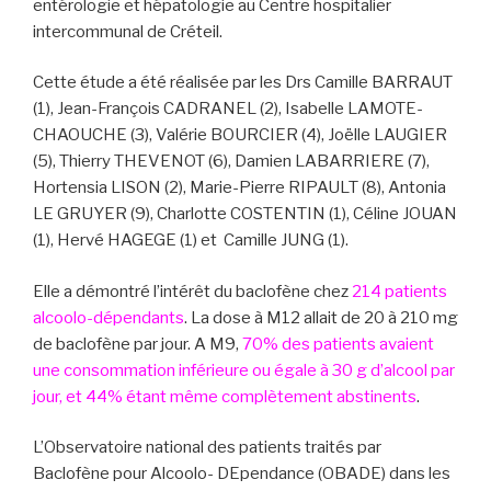
entérologie et hépatologie au Centre hospitalier
intercommunal de Créteil.
Cette étude a été réalisée par les Drs Camille BARRAUT
(1), Jean-François CADRANEL (2), Isabelle LAMOTE-
CHAOUCHE (3), Valérie BOURCIER (4), Joëlle LAUGIER
(5), Thierry THEVENOT (6), Damien LABARRIERE (7),
Hortensia LISON (2), Marie-Pierre RIPAULT (8), Antonia
LE GRUYER (9), Charlotte COSTENTIN (1), Céline JOUAN
(1), Hervé HAGEGE (1) et Camille JUNG (1).
Elle a démontré l’intérêt du baclofène chez
214 patients
alcoolo-dépendants
. La dose à M12 allait de 20 à 210 mg
de baclofène par jour. A M9,
70% des patients avaient
une consommation inférieure ou égale à 30 g d’alcool par
jour, et 44% étant même complètement abstinents
.
L’Observatoire national des patients traités par
Baclofène pour Alcoolo- DEpendance (OBADE) dans les