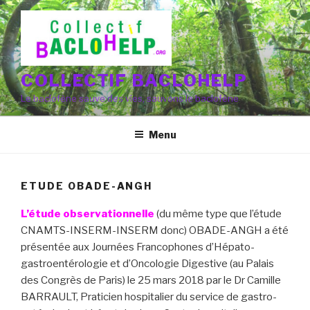
Aller
au
contenu
principal
COLLECTIF BACLOHELP
Le baclofène sauve des vies, sauvons le baclofène
Menu
ETUDE OBADE-ANGH
L’étude observationnelle
(du même type que l’étude
CNAMTS-INSERM-INSERM donc) OBADE-ANGH a été
présentée
aux Journées Francophones d’Hépato-
gastroentérologie et d’Oncologie Digestive (au Palais
des Congrès de Paris) le 25 mars 2018 p
ar le Dr Camille
BARRAULT, Praticien hospitalier du service de g
astro-