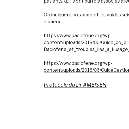
patients, qu’ils ont parfois associés à l
On indiquera notamment les guides suiv
ancien) :
https://www.baclofene.org/wp-
content/uploads/2018/06/Guide_de_pr
Baclofene_et_troubles_lies_a_l-usage_
https://www.baclofene.org/wp-
content/uploads/2016/06/GuideGestio
Protocole du Dr AMEISEN