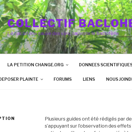
COLLECTIF BACLOH
Le baclofène sauve des vies, sauvons le baclofène
LA PETITION CHANGE.ORG
DONNEES SCIENTIFIQUE
DEPOSER PLAINTE
FORUMS
LIENS
NOUS JOIND
PTION
Plusieurs guides ont été rédigés par de
s’appuyant sur l’observation des effets