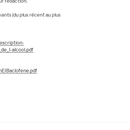
eur rédaction.
ants (du plus récent au plus
escription-
de_l-alcool.pdf
nEIBaclofene.pdf