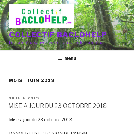
Aller
au
contenu
principal
COLLECTIF BACLOHELP
Le baclofène sauve des vies, sauvons le baclofène
Menu
MOIS : JUIN 2019
PUBLIÉ
30 JUIN 2019
LE
MISE A JOUR DU 23 OCTOBRE 2018
Mise à jour du 23 octobre 2018
DANGEREUSE DECISION DE L’ANSM