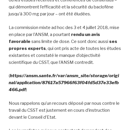
où les études récentes et conférences de consensus –
qui démontrent l’efficacité et la sécurité du baclofène
jusqu’à 300 mg par jour – ont été éludées.
La commission mixte ad hoc des 3 et 4 juillet 2018, mise
en place par l’ANSM, a pourtant
rendu un avis
favorable
sans limite de dose. Ce sont donc aussi
ses
propres experts
, qui ont pris acte de toutes les études
existantes et constaté le manque d’objectivité
scientifique du CSST, que l’ANSM contredit.
(
https://ansm.sante.fr/var/ansm_site/storage/origi
nal/application/87617a57966f63f04fd5d37e33efb
466.pdf
)
Nous rappelons qu’un recours déposé par nous contre le
travail du CSST est justement en cours d’instruction
devant le Conseil d’Etat.