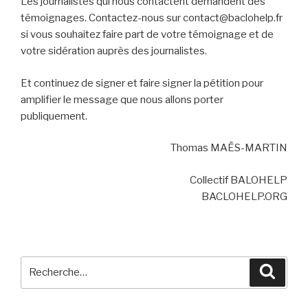
Les journalistes qui nous contactent demandent des
témoignages. Contactez-nous sur contact@baclohelp.fr
si vous souhaitez faire part de votre témoignage et de
votre sidération auprès des journalistes.
Et continuez de signer et faire signer la pétition pour
amplifier le message que nous allons porter
publiquement.
Thomas MAËS-MARTIN
Collectif BALOHELP
BACLOHELP.ORG
Recherche
Reche
pour
: